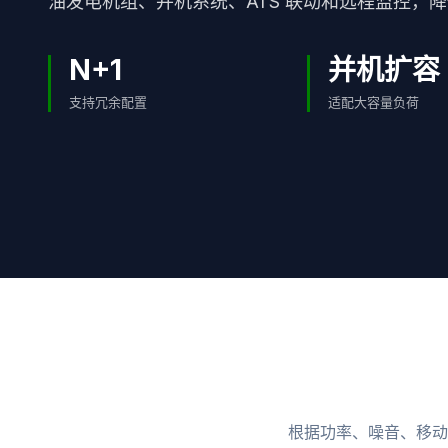
油发电机组、并机系统、ATS 联动和远程监控，
N+1
并机扩容
支持冗余配置
适配大容量负荷
根据功率、噪音、移动