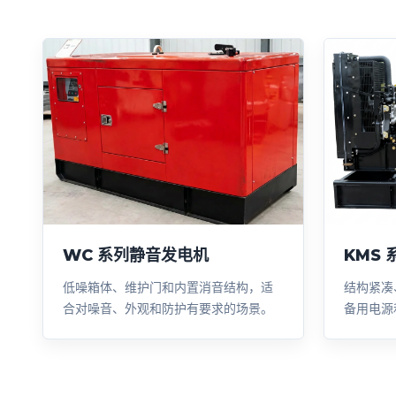
WC 系列静音发电机
KMS
低噪箱体、维护门和内置消音结构，适
结构紧凑
合对噪音、外观和防护有要求的场景。
备用电源